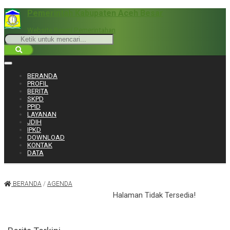
Pemerintah Kabupaten Aceh Besar
Website Resmi Pemerintahan
BERANDA
PROFIL
BERITA
SKPD
PPID
LAYANAN
JDIH
IPKD
DOWNLOAD
KONTAK
DATA
BERANDA
/
AGENDA
Halaman Tidak Tersedia!