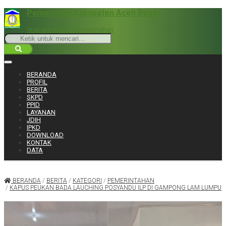
Pemerintah Kabupaten Aceh Besar
Website Resmi Pemerintahan
BERANDA
PROFIL
BERITA
SKPD
PPID
LAYANAN
JDIH
IPKD
DOWNLOAD
KONTAK
DATA
BERANDA
/
BERITA
/
KATEGORI
/
PEMERINTAHAN
/
KAPUS PEUKAN BADA LAUCHING POSYANDU ILP DI GAMPONG LAM LUMPU