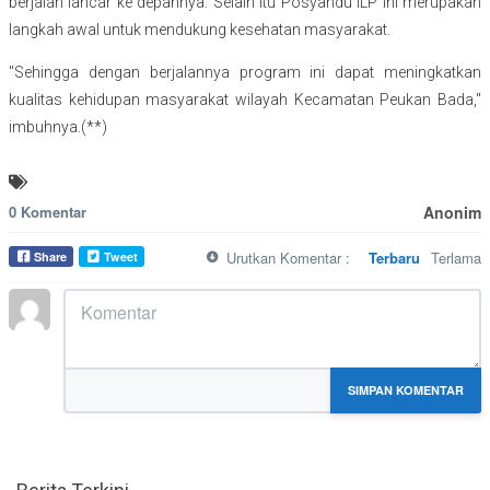
berjalan lancar ke depannya. Selain itu Posyandu ILP ini merupakan
langkah awal untuk mendukung kesehatan masyarakat.
"Sehingga dengan berjalannya program ini dapat meningkatkan
kualitas kehidupan masyarakat wilayah Kecamatan Peukan Bada,"
imbuhnya.(**)
0 Komentar
Anonim
Urutkan Komentar :
Terbaru
Terlama
Share
Tweet
MARKDOWN DIIZINKAN
SIMPAN KOMENTAR