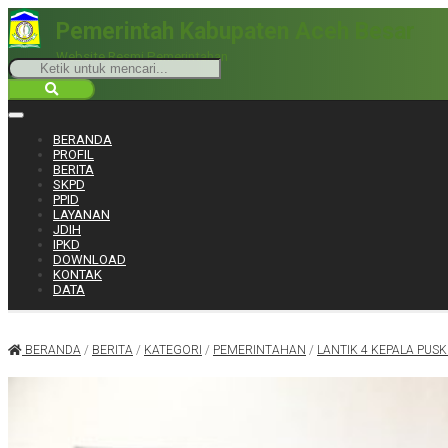
Pemerintah Kabupaten Aceh Besar
Website Resmi Pemerintahan
BERANDA
PROFIL
BERITA
SKPD
PPID
LAYANAN
JDIH
IPKD
DOWNLOAD
KONTAK
DATA
BERANDA
/
BERITA
/
KATEGORI
/
PEMERINTAHAN
/
LANTIK 4 KEPALA PU