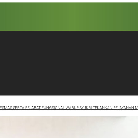
SKESMAS SERTA PEJABAT FUNGSIONAL WABUP SYUKRI TEKANKAN PELAYANAN