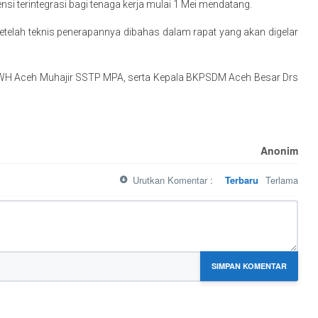
terintegrasi bagi tenaga kerja mulai 1 Mei mendatang.
i setelah teknis penerapannya dibahas dalam rapat yang akan digelar
an WH Aceh Muhajir SSTP MPA, serta Kepala BKPSDM Aceh Besar Drs
Anonim
Urutkan Komentar :
Terbaru
Terlama
SIMPAN KOMENTAR