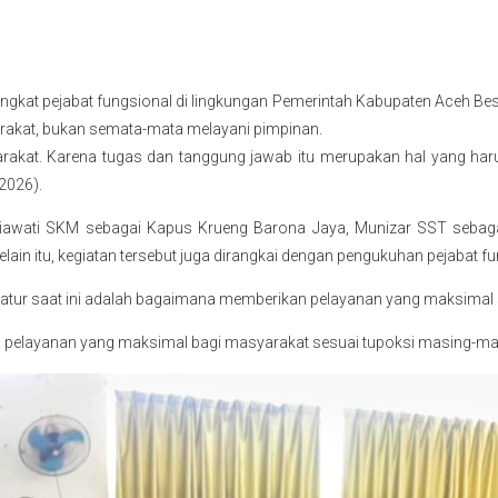
t pejabat fungsional di lingkungan Pemerintah Kabupaten Aceh Besar,
akat, bukan semata-mata melayani pimpinan.
arakat. Karena tugas dan tanggung jawab itu merupakan hal yang haru
2026).
iawati SKM sebagai Kapus Krueng Barona Jaya, Munizar SST sebaga
in itu, kegiatan tersebut juga dirangkai dengan pengukuhan pejabat f
paratur saat ini adalah bagaimana memberikan pelayanan yang maksima
pelayanan yang maksimal bagi masyarakat sesuai tupoksi masing-mas