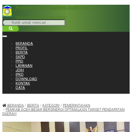
Pemerintah Kabupaten Aceh Besar
Website Resmi Pemerintahan
BERANDA
PROFIL
BERITA
SKPD
PPID
LAYANAN
JDIH
IPKD
DOWNLOAD
KONTAK
DATA
BERANDA
/
BERITA
/
KATEGORI
/
PEMERINTAHAN
/
PEMKAB ACEH BESAR BERSINERGI OPTIMALKAN TARGET PENDAPATAN
DAERAH