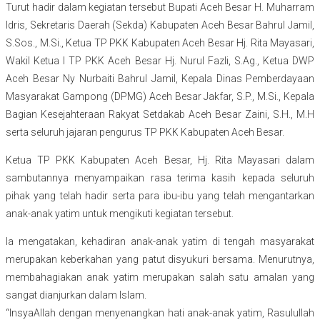
Turut hadir dalam kegiatan tersebut Bupati Aceh Besar H. Muharram
Idris, Sekretaris Daerah (Sekda) Kabupaten Aceh Besar Bahrul Jamil,
S.Sos., M.Si., Ketua TP PKK Kabupaten Aceh Besar Hj. Rita Mayasari,
Wakil Ketua I TP PKK Aceh Besar Hj. Nurul Fazli, S.Ag., Ketua DWP
Aceh Besar Ny Nurbaiti Bahrul Jamil, Kepala Dinas Pemberdayaan
Masyarakat Gampong (DPMG) Aceh Besar Jakfar, S.P., M.Si., Kepala
Bagian Kesejahteraan Rakyat Setdakab Aceh Besar Zaini, S.H., M.H
serta seluruh jajaran pengurus TP PKK Kabupaten Aceh Besar.
Ketua TP PKK Kabupaten Aceh Besar, Hj. Rita Mayasari dalam
sambutannya menyampaikan rasa terima kasih kepada seluruh
pihak yang telah hadir serta para ibu-ibu yang telah mengantarkan
anak-anak yatim untuk mengikuti kegiatan tersebut.
Ia mengatakan, kehadiran anak-anak yatim di tengah masyarakat
merupakan keberkahan yang patut disyukuri bersama. Menurutnya,
membahagiakan anak yatim merupakan salah satu amalan yang
sangat dianjurkan dalam Islam.
“InsyaAllah dengan menyenangkan hati anak-anak yatim, Rasulullah