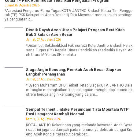
Ketua TP PKK Aceh Besar Tekankan Penguatan Program
Jumat, 07 Agustus 2026
*Apresiasi Pengurus Purna TugasKOTA JANTHO &ndash Ketua Tim Pengge
rak (TP) PKK Kabupaten Aceh Besar Hj Rita Mayasari menekankan pentingn
ya penguatan p...
Disdik Dayah Aceh Utara Pelajari Program Beut Kitab
Bak Sikula di Aceh Besar
Jumat, 07 Agustus 2026
*Disambut Sekdisdikbud Fakhrurrazi Kota Jantho &ndash Pelak
sana Tugas (Plt) Kepala Dinas Pendidikan (Kadisdik) Dayah Ac
eh Utara M Yunus SHI melaku...
Siaga Angin Kencang, Pemkab Aceh Besar Siapkan
Langkah Penanganan
Jumat, 07 Agustus 2026
* Syech Muharram OPD Terkait Tetap SiagaKOTA JANTHO Dala
m rangka meningkatkan kesiapsiagaan menghadapi cuaca ek
strem berupa angin kencang yang dalam...
Sempat Terhenti, Intake Perumdam Tirta Mountala WTP
Pasi Lamgarot Kembali Normal
Kamis, 06 Agustus 2026
KOTA JANTHO Kekeringan yang melanda kawasan Aceh Besa
r saat ini juga berdampak pada menurunya debit air sungai Kru
eng Aceh Kondisi tersebut berakibat...