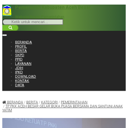
Pemerintah Kabupaten Aceh Besar
Website Resmi Pemerintahan
BERANDA
PROFIL
BERITA
SKPD
PPID
LAYANAN
JDIH
IPKD
DOWNLOAD
KONTAK
DATA
BERANDA
/
BERITA
/
KATEGORI
/
PEMERINTAHAN
/
TP PKK ACEH BESAR GELAR BUKA PUASA BERSAMA DAN SANTUNI ANAK
YATIM