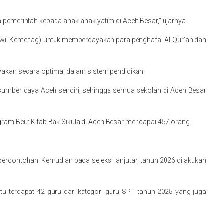
n pemerintah kepada anak-anak yatim di Aceh Besar,” ujarnya.
anwil Kemenag) untuk memberdayakan para penghafal Al-Qur’an dan
ayakan secara optimal dalam sistem pendidikan.
sumber daya Aceh sendiri, sehingga semua sekolah di Aceh Besar
am Beut Kitab Bak Sikula di Aceh Besar mencapai 457 orang.
.
percontohan. Kemudian pada seleksi lanjutan tahun 2026 dilakukan
tu terdapat 42 guru dari kategori guru SPT tahun 2025 yang juga