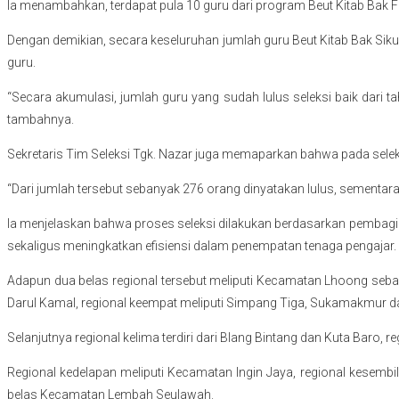
Ia menambahkan, terdapat pula 10 guru dari program Beut Kitab Bak F
Dengan demikian, secara keseluruhan jumlah guru Beut Kitab Bak Sikul
guru.
“Secara akumulasi, jumlah guru yang sudah lulus seleksi baik dari
tambahnya.
Sekretaris Tim Seleksi Tgk. Nazar juga memaparkan bahwa pada seleks
“Dari jumlah tersebut sebanyak 276 orang dinyatakan lulus, sementara 
Ia menjelaskan bahwa proses seleksi dilakukan berdasarkan pembagia
sekaligus meningkatkan efisiensi dalam penempatan tenaga pengajar.
Adapun dua belas regional tersebut meliputi Kecamatan Lhoong seba
Darul Kamal, regional keempat meliputi Simpang Tiga, Sukamakmur d
Selanjutnya regional kelima terdiri dari Blang Bintang dan Kuta Baro,
Regional kedelapan meliputi Kecamatan Ingin Jaya, regional kesembi
belas Kecamatan Lembah Seulawah.