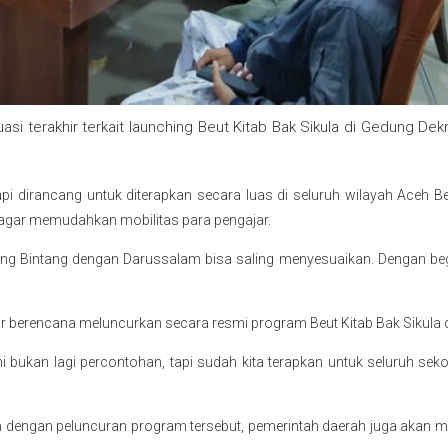
uasi terakhir terkait launching Beut Kitab Bak Sikula di Gedung
tapi dirancang untuk diterapkan secara luas di seluruh wilayah Aceh 
 agar memudahkan mobilitas para pengajar.
 Blang Bintang dengan Darussalam bisa saling menyesuaikan. Dengan begi
berencana meluncurkan secara resmi program Beut Kitab Bak Sikula 
 ini bukan lagi percontohan, tapi sudah kita terapkan untuk seluruh 
engan peluncuran program tersebut, pemerintah daerah juga akan me