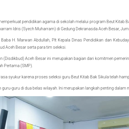
rkuat pendidikan agama di sekolah melalui program Beut Kitab Bak Si
uharram Idris (Syech Muharram) di Gedung Dekranasda Aceh Besar, Ju
kula Baba H. Marwan Abdullah, Plt Kepala Dinas Pendidikan dan Kebud
ud Aceh Besar serta para tim seleksi.
an (Disdikbud) Aceh Besar ini merupakan bagian dari komitmen pemeri
gah Pertama (SMP).
a syukur karena proses seleksi guru Beut Kitab Bak Sikula telah hamp
an guru-guru di dua belas wilayah. Ini merupakan langkah penting dalam