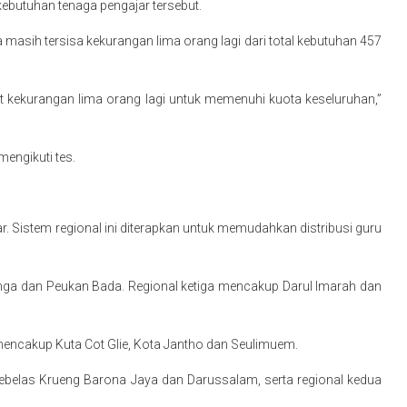
kebutuhan tenaga pengajar tersebut.
 masih tersisa kekurangan lima orang lagi dari total kebutuhan 457
t kekurangan lima orang lagi untuk memenuhi kuota keseluruhan,”
engikuti tes.
 Sistem regional ini diterapkan untuk memudahkan distribusi guru
knga dan Peukan Bada. Regional ketiga mencakup Darul Imarah dan
h mencakup Kuta Cot Glie, Kota Jantho dan Seulimuem.
esebelas Krueng Barona Jaya dan Darussalam, serta regional kedua