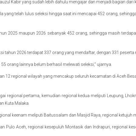
auzul Kabir yang sudah lebih dahulu mengajar dan menjadi bagian dari 
a yang telah lulus seleksi hingga saat ini mencapai 452 orang, sehingga
 tahun 2025 maupun 2026 sebanyak 452 orang, sehingga masih terdapa
i tahun 2026 terdapat 337 orang yang mendaftar, dengan 331 peserta m
55 orang lainnya belum berhasil melewati seleksi,” ujarnya.
n 12 regional wilayah yang mencakup seluruh kecamatan di Aceh Besar.
gai regional pertama, kemudian regional kedua meliputi Leupung, Lho
an Kuta Malaka.
 regional keenam meliputi Baitussalam dan Masjid Raya, regional ketuju
lan Pulo Aceh, regional kesepuluh Montasik dan Indrapuri, regional k