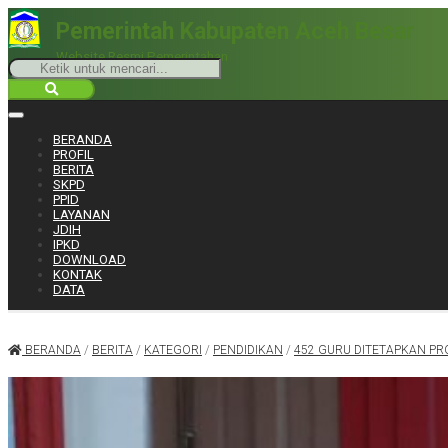
Pemerintah Kabupaten Aceh Besar
Website Resmi Pemerintahan
BERANDA
PROFIL
BERITA
SKPD
PPID
LAYANAN
JDIH
IPKD
DOWNLOAD
KONTAK
DATA
BERANDA
/
BERITA
/
KATEGORI
/
PENDIDIKAN
/
452 GURU DITETAPKAN PR