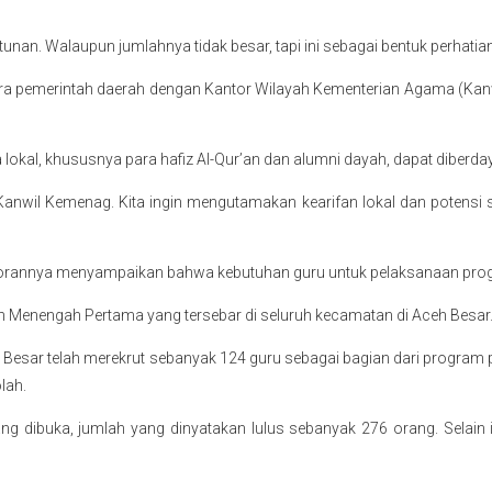
tunan. Walaupun jumlahnya tidak besar, tapi ini sebagai bentuk perhatia
antara pemerintah daerah dengan Kantor Wilayah Kementerian Agama (K
 lokal, khususnya para hafiz Al-Qur’an dan alumni dayah, dapat diberd
nwil Kemenag. Kita ingin mengutamakan kearifan lokal dan potensi 
porannya menyampaikan bahwa kebutuhan guru untuk pelaksanaan progr
h Menengah Pertama yang tersebar di seluruh kecamatan di Aceh Besar
Besar telah merekrut sebanyak 124 guru sebagai bagian dari program 
lah.
ng dibuka, jumlah yang dinyatakan lulus sebanyak 276 orang. Selain i