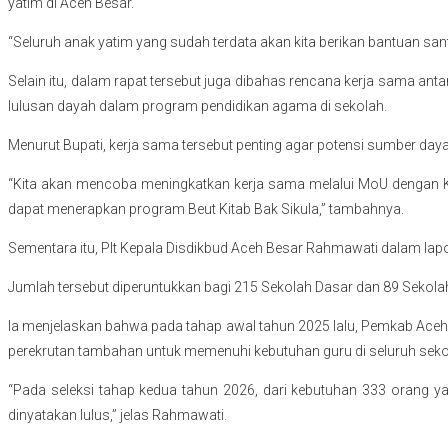
yatim di Aceh Besar.
“Seluruh anak yatim yang sudah terdata akan kita berikan bantuan san
Selain itu, dalam rapat tersebut juga dibahas rencana kerja sama 
lulusan dayah dalam program pendidikan agama di sekolah.
Menurut Bupati, kerja sama tersebut penting agar potensi sumber daya
“Kita akan mencoba meningkatkan kerja sama melalui MoU dengan Ka
dapat menerapkan program Beut Kitab Bak Sikula,” tambahnya.
Sementara itu, Plt Kepala Disdikbud Aceh Besar Rahmawati dalam la
Jumlah tersebut diperuntukkan bagi 215 Sekolah Dasar dan 89 Sekola
Ia menjelaskan bahwa pada tahap awal tahun 2025 lalu, Pemkab Aceh 
perekrutan tambahan untuk memenuhi kebutuhan guru di seluruh seko
“Pada seleksi tahap kedua tahun 2026, dari kebutuhan 333 orang ya
dinyatakan lulus,” jelas Rahmawati.