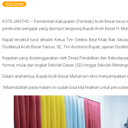
PENDIDIKAN
KOTA JANTHO — Pemerintah Kabupaten (Pemkab) Aceh Besar terus mempe
perekrutan pengajar yang dipimpin langsung Bupati Aceh Besar H. M
Rapat tersebut turut dihadiri Ketua Tim Seleksi Beut Kitab Bak Si
Disdikbud Aceh Besar Sanusi, SE, Tim Asistensi Bupati, jajaran Disdikb
Kegiatan yang diselenggarakan oleh Dinas Pendidikan dan Kebudaya
formal, mulai dari tingkat Sekolah Dasar (SD) hingga Sekolah Menen
Dalam arahannya, Bupati Aceh Besar Muharram Idris menyampaikan ras
“Alhamdulillah pada malam ini sudah bisa kita finalkan untuk persoal