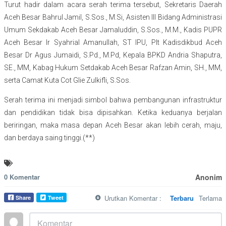
Turut hadir dalam acara serah terima tersebut, Sekretaris Daerah
Aceh Besar Bahrul Jamil, S.Sos., M.Si, Asisten III Bidang Administrasi
Umum Sekdakab Aceh Besar Jamaluddin, S.Sos., M.M., Kadis PUPR
Aceh Besar Ir Syahrial Amanullah, ST IPU, Plt Kadisdikbud Aceh
Besar Dr Agus Jumaidi, S.Pd., M.Pd, Kepala BPKD Andria Shaputra,
SE., MM, Kabag Hukum Setdakab Aceh Besar Rafzan Amin, SH., MM,
serta Camat Kuta Cot Glie Zulkifli, S.Sos.
Serah terima ini menjadi simbol bahwa pembangunan infrastruktur
dan pendidikan tidak bisa dipisahkan. Ketika keduanya berjalan
beriringan, maka masa depan Aceh Besar akan lebih cerah, maju,
dan berdaya saing tinggi.(**)
0 Komentar
Anonim
Urutkan Komentar :
Terbaru
Terlama
Share
Tweet