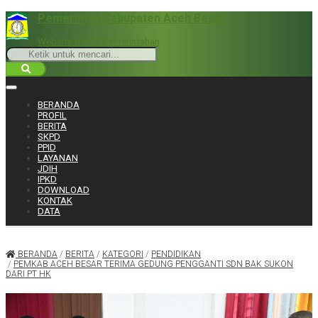
Pemerintah Kabupaten Aceh Besar
Website Resmi Pemerintahan
BERANDA
PROFIL
BERITA
SKPD
PPID
LAYANAN
JDIH
IPKD
DOWNLOAD
KONTAK
DATA
BERANDA
/
BERITA
/
KATEGORI
/
PENDIDIKAN
/
PEMKAB ACEH BESAR TERIMA GEDUNG PENGGANTI SDN BAK SUKON
DARI PT HK