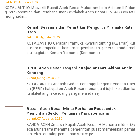
Sabtu, 08 Agustus 2026
KOTA JANTHO Mewakili Bupati Aceh Besar Muharram Idris Asisten II Bidan
g Perekonomian dan Pembangunan Sekdakab Aceh Besar H M Ali SSos MSi
menghadiri...
Kemah Bersama dan Pelantikan Pengurus Pramuka Kuta
Baro
Sabtu, 08 Agustus 2026
KOTA JANTHO Gerakan Pramuka Kwartir Ranting (Kwarran) Kut
a Baro memperkuat komitmen pembinaan generasi muda mel
alui kegiatan Kemah Bersama (Kemsama)...
BPBD Aceh Besar Tangani 7 Kejadian Baru Akibat Angin
Kencang
Jumat, 07 Agustus 2026
KOTA JANTHO &ndash Badan Penanggulangan Bencana Daer
ah (BPBD) Kabupaten Aceh Besar menangani tujuh kejadian ba
ru akibat angin kencang yang melanda sej...
Bupati Aceh Besar Minta Perhatian Pusat untuk
Pemulihan Sektor Pertanian Pascabencana
Jumat, 07 Agustus 2026
BANDA ACEH &ndash Bupati Aceh Besar H Muharram Idris (Sy
ech Muharram) meminta pemerintah pusat memberikan perhat
ian lebih terhadap pemulihan sektor pe...