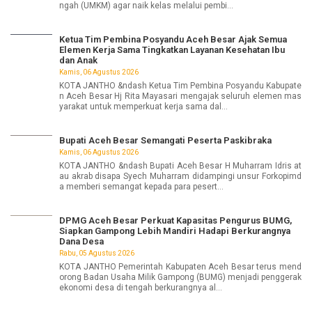
ngah (UMKM) agar naik kelas melalui pembi...
Ketua Tim Pembina Posyandu Aceh Besar Ajak Semua
Elemen Kerja Sama Tingkatkan Layanan Kesehatan Ibu
dan Anak
Kamis, 06 Agustus 2026
KOTA JANTHO &ndash Ketua Tim Pembina Posyandu Kabupate
n Aceh Besar Hj Rita Mayasari mengajak seluruh elemen mas
yarakat untuk memperkuat kerja sama dal...
Bupati Aceh Besar Semangati Peserta Paskibraka
Kamis, 06 Agustus 2026
KOTA JANTHO &ndash Bupati Aceh Besar H Muharram Idris at
au akrab disapa Syech Muharram didampingi unsur Forkopimd
a memberi semangat kepada para pesert...
DPMG Aceh Besar Perkuat Kapasitas Pengurus BUMG,
Siapkan Gampong Lebih Mandiri Hadapi Berkurangnya
Dana Desa
Rabu, 05 Agustus 2026
KOTA JANTHO Pemerintah Kabupaten Aceh Besar terus mend
orong Badan Usaha Milik Gampong (BUMG) menjadi penggerak
ekonomi desa di tengah berkurangnya al...