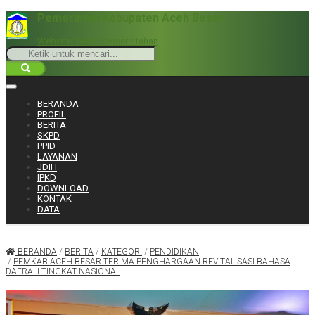
Pemerintah Kabupaten Aceh Besar
Website Resmi Pemerintahan
BERANDA
PROFIL
BERITA
SKPD
PPID
LAYANAN
JDIH
IPKD
DOWNLOAD
KONTAK
DATA
BERANDA
/
BERITA
/
KATEGORI
/
PENDIDIKAN
/
PEMKAB ACEH BESAR TERIMA PENGHARGAAN REVITALISASI BAHASA
DAERAH TINGKAT NASIONAL