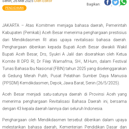
Senin, 26 Mei 2025
Oleh Editor
Bagikan:
PENDIDIKAN
JAKARTA – Atas Komitmen menjaga bahasa daerah, Pemerintah
Kabupaten (Pemkab) Aceh Besar menerima penghargaan prestisius
dari Mendikdasmen RI atas upaya revitalisasi bahasa daerah.
Penghargaan diberikan kepada Bupati Aceh Besar diwakili Wakil
Bupati Aceh Besar, Drs, Syukri A Jalil dan diserahkan oleh Ketua
Komite III DPD RI, Dr Filep Wamafma, SH., M.Hum, dalam Festival
Tunas Bahasa Ibu Nasional (FBIN) tahun 2025 yang diselenggarakan
di Gedung Merah Putih, Pusat Pelatihan Sumber Daya Manusia
(PPSDM) Kemdikdasmen, Depok, Jawa Barat, Senin (26/5/2025).
Aceh Besar menjadi satu-satunya daerah di Provinsi Aceh yang
menerima penghargaan Revitalisasi Bahasa Daerah ini, bersama
dengan 43 kepala daerah lainnya dari seluruh Indonesia.
Penghargaan oleh Mendikdasmen tersebut diberikan dalam upaya
melestarikan bahasa daerah, Kementerian Pendidikan Dasar dan