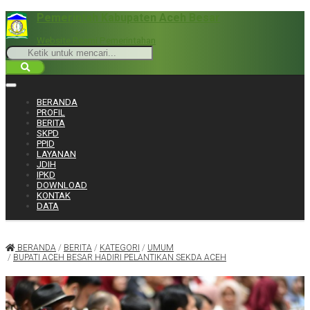
Pemerintah Kabupaten Aceh Besar
Website Resmi Pemerintahan
BERANDA
PROFIL
BERITA
SKPD
PPID
LAYANAN
JDIH
IPKD
DOWNLOAD
KONTAK
DATA
BERANDA
/
BERITA
/
KATEGORI
/
UMUM
/
BUPATI ACEH BESAR HADIRI PELANTIKAN SEKDA ACEH