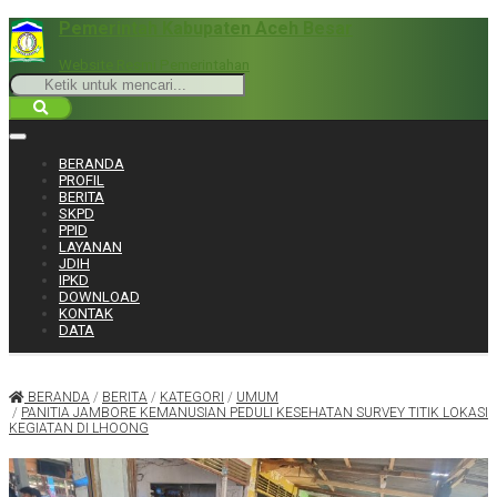
Pemerintah Kabupaten Aceh Besar
Website Resmi Pemerintahan
BERANDA
PROFIL
BERITA
SKPD
PPID
LAYANAN
JDIH
IPKD
DOWNLOAD
KONTAK
DATA
BERANDA
/
BERITA
/
KATEGORI
/
UMUM
/
PANITIA JAMBORE KEMANUSIAN PEDULI KESEHATAN SURVEY TITIK LOKASI
KEGIATAN DI LHOONG